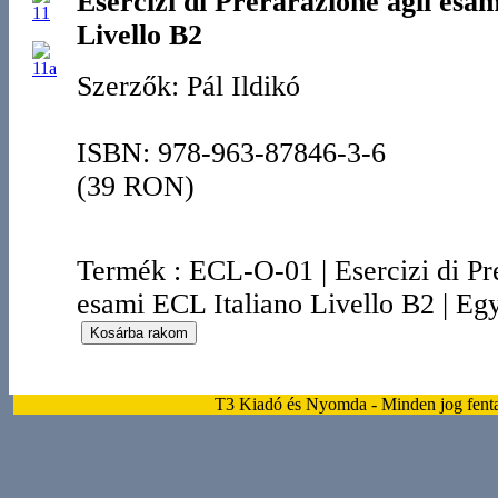
Esercizi di Prerarazione agli esa
Livello B2
Szerzők: Pál Ildikó
ISBN: 978-963-87846-3-6
(39 RON)
Termék
:
ECL-O-01
|
Esercizi di Pr
esami ECL Italiano Livello B2
|
Egy
T3 Kiadó és Nyomda - Minden jog fentar