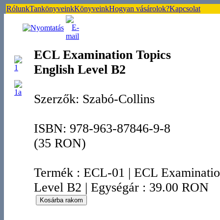
Rólunk
Tankönyveink
Könyveink
Hogyan vásárolok?
Kapcsolat
ECL Examination Topics
English Level B2
Szerzők: Szabó-Collins
ISBN: 978-963-87846-9-8
(35 RON)
Termék
:
ECL-01
|
ECL Examination
Level B2
|
Egységár : 39.00 RON