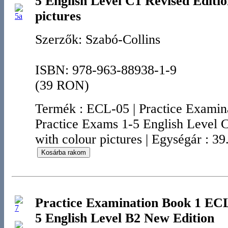
5 English Level C1 Revised Editio
pictures
Szerzők: Szabó-Collins
ISBN: 978-963-88938-1-9
(39 RON)
Termék
:
ECL-05
|
Practice Exami
Practice Exams 1-5 English Level 
with colour pictures
|
Egységár : 3
Practice Examination Book 1 ECL
5 English Level B2 New Edition