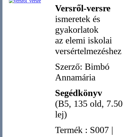
Versről-versre
ismeretek és
gyakorlatok
az elemi iskolai
versértelmezéshez
Szerző: Bimbó
Annamária
Segédkönyv
(B5, 135 old, 7.50
lej)
Termék
:
S007
|