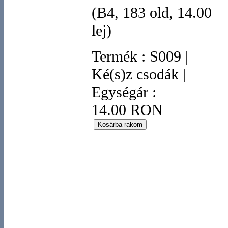
(B4, 183 old, 14.00
lej)
Termék
:
S009
|
Ké(s)z csodák
|
Egységár :
14.00 RON