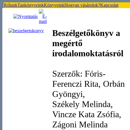
Rólunk
Tankönyveink
Könyveink
Hogyan vásárolok?
Kapcsolat
Beszélgetőkönyv a
megértő
irodalomoktatásról
Szerzők: Fóris-
Ferenczi Rita, Orbán
Gyöngyi,
Székely Melinda,
Vincze Kata Zsófia,
Zágoni Melinda