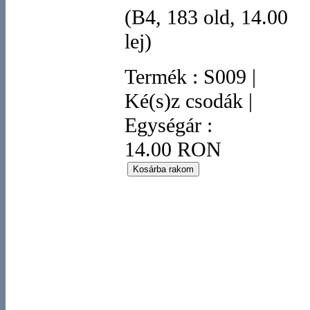
(B4, 183 old, 14.00
lej)
Termék
:
S009
|
Ké(s)z csodák
|
Egységár :
14.00 RON