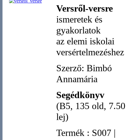
Versről-versre
ismeretek és
gyakorlatok
az elemi iskolai
versértelmezéshez
Szerző: Bimbó
Annamária
Segédkönyv
(B5, 135 old, 7.50
lej)
Termék
:
S007
|