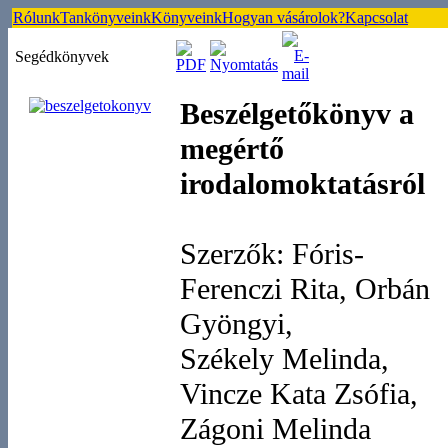
Rólunk
Tankönyveink
Könyveink
Hogyan vásárolok?
Kapcsolat
Segédkönyvek
Beszélgetőkönyv a
megértő
irodalomoktatásról
Szerzők: Fóris-
Ferenczi Rita, Orbán
Gyöngyi,
Székely Melinda,
Vincze Kata Zsófia,
Zágoni Melinda