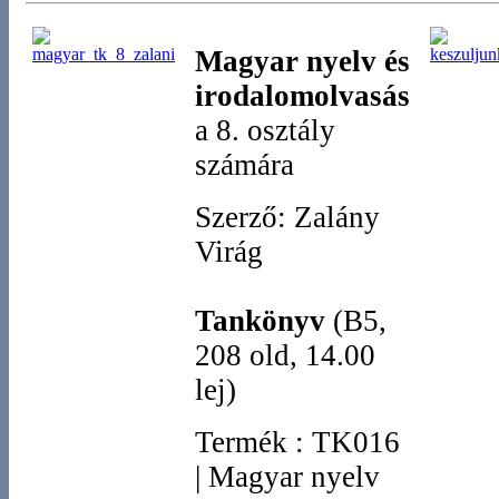
Magyar nyelv és
irodalomolvasás
a 8. osztály
számára
Szerző: Zalány
Virág
Tankönyv
(B5,
208 old, 14.00
lej)
Termék
:
TK016
|
Magyar nyelv