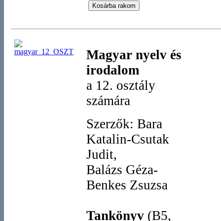
Magyar nyelv és
irodalom
a 12. osztály
számára
Szerzők: Bara
Katalin-Csutak
Judit,
Balázs Géza-
Benkes Zsuzsa
Tankönyv
(B5,