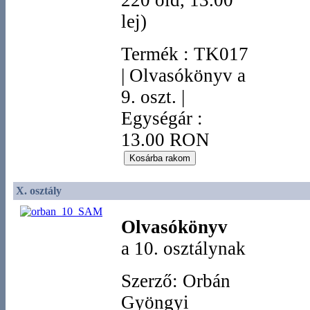
220 old, 13.00
lej)
Termék
:
TK017
|
Olvasókönyv a
9. oszt.
|
Egységár :
13.00 RON
X. osztály
Olvasókönyv
a 10. osztálynak
Szerző: Orbán
Gyöngyi