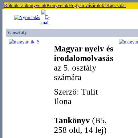
Rólunk
Tankönyveink
Könyveink
Hogyan vásárolok?
Kapcsolat
V. osztály
Magyar nyelv
és
irodalomolvasás
az 5. osztály
számára
Szerző: Tulit
Ilona
Tankönyv
(B5,
258 old, 14 lej)